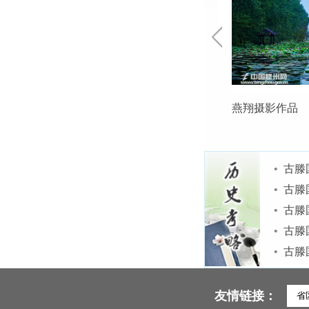
航拍滕州（二）
燕翔摄影作品
•
古滕
•
古滕
•
古滕
•
古滕
•
古滕
友情链接：