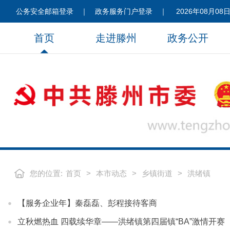
公务安全邮箱登录
｜
政务服务门户登录
｜
2026年08月08日
首页
走进滕州
政务公开
您的位置:
首页
>
本市动态
>
乡镇街道
>
洪绪镇
【服务企业年】秦磊磊、彭程接待客商
立秋燃热血 四载续华章——洪绪镇第四届镇“BA”激情开赛