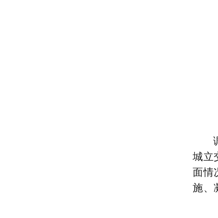
城立
面情
施、