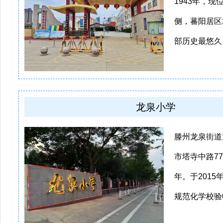
1943年，现
侧，蕃阳居区
部历史最悠久、
龙泉小学
滕州龙泉街道
市塔寺中路77
年。于201
规范化学校验收