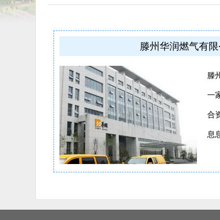
滕州华润燃气有限
滕
一
合
息息