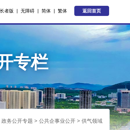
长者版
|
无障碍
|
简体
|
繁体
返回首页
开专栏
>
政务公开专题
>
公共企事业公开
>
供气领域